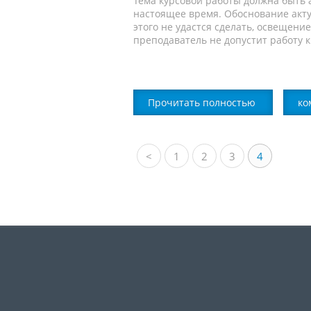
Тема курсовой работы должна быть а
настоящее время. Обоснование акту
этого не удастся сделать, освещени
преподаватель не допустит работу к
Прочитать полностью
ко
<
1
2
3
4